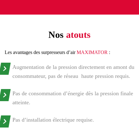
Adresse de messagerie
*
Adresse de messagerie
*
Téléphone
*
Téléphone
*
Nos
atouts
Les avantages des surpresseurs d’air
MAXIMATOR
:
J'accepte d'être recontacté.e dans le cadre d'une
J'accepte d'être recontacté.e dans le cadre d'une
démarche commerciale.
*
démarche commerciale.
*
Augmentation de la pression directement en amont du
consommateur, pas de réseau haute pression requis.
Pas de consommation d’énergie dès la pression finale
atteinte.
Pas d’installation électrique requise.