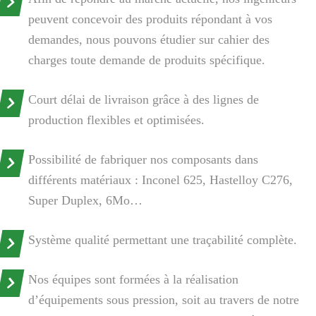
peuvent concevoir des produits répondant à vos
demandes, nous pouvons étudier sur cahier des
Adresse de messagerie
*
Adresse de messagerie
*
charges toute demande de produits spécifique.
Téléphone
*
Court délai de livraison grâce à des lignes de
Téléphone
*
production flexibles et optimisées.
J'accepte d'être recontacté.e dans le cadre d'une
J'accepte d'être recontacté.e dans le cadre d'une
Possibilité de fabriquer nos composants dans
démarche commerciale.
*
démarche commerciale.
*
différents matériaux : Inconel 625, Hastelloy C276,
Super Duplex, 6Mo…
Système qualité permettant une traçabilité complète.
Nos équipes sont formées à la réalisation
d’équipements sous pression, soit au travers de notre